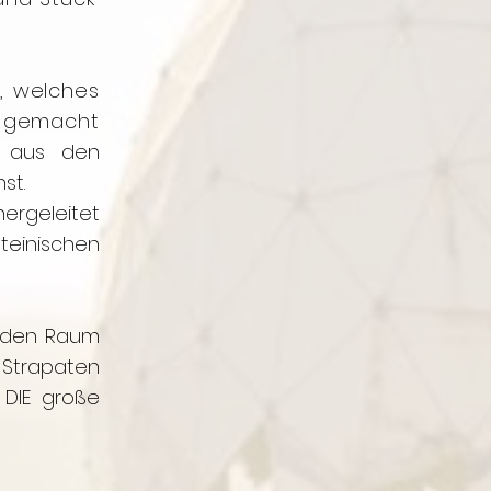
, welches
n gemacht
n aus den
st.
hergeleitet
teinischen
 den Raum
Strapaten
t DIE große