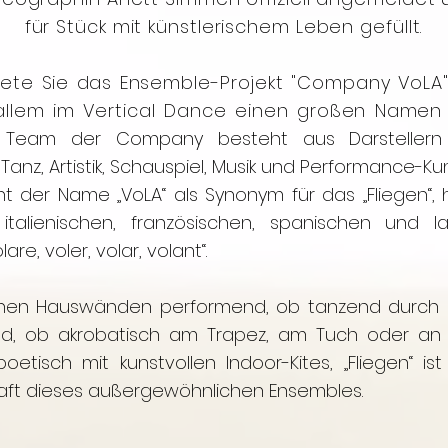
für Stück mit künstlerischem Leben gefüllt.
tete Sie das Ensemble-Projekt "Company VoLA"
 allem im Vertical Dance einen großen Name
 Team der Company besteht aus Darsteller
Tanz, Artistik, Schauspiel, Musik und Performance-Kun
t der Name „VoLA“ als Synonym für das „Fliegen“, 
talienischen, französischen, spanischen und la
are, voler, volar, volant“.
hen Hauswänden performend, ob tanzend durch
, ob akrobatisch am Trapez, am Tuch oder an 
etisch mit kunstvollen Indoor-Kites, „Fliegen“ is
aft dieses außergewöhnlichen Ensembles.