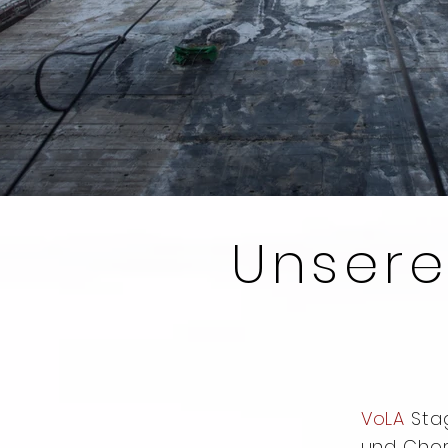
Unsere
VoLA
Stag
und Chor