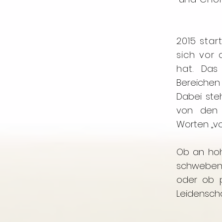
2015 star
sich vor
hat.
Das
Bereichen 
Dabei steh
von den i
Worten „vol
Ob an ho
schwebend
oder ob po
Leidensch